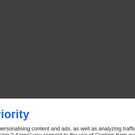
NOUS
iority
rsonalising content and ads, as well as analyzing traffi