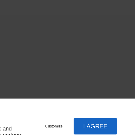
I AGREE
Customize
c and